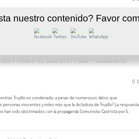
Nota Biográfica George C. McGhee (1912-2005) fue Subsecretario de Estado
sta nuestro contenido? Favor com
nia Occidental de 1963 a 1968. Esta entrevista Se centra en las relaciones
ministración de las crisis,…
ntes Primero 45 Días En El Poder – Documento
entras Trujillo es condenado, a pesar de numerosos datos que
ersonas inocentes y miles más que la dictadura de Trujillo? La respuesta
os han sido idoctrinados con la propaganda Comunista-Castrista por 5…