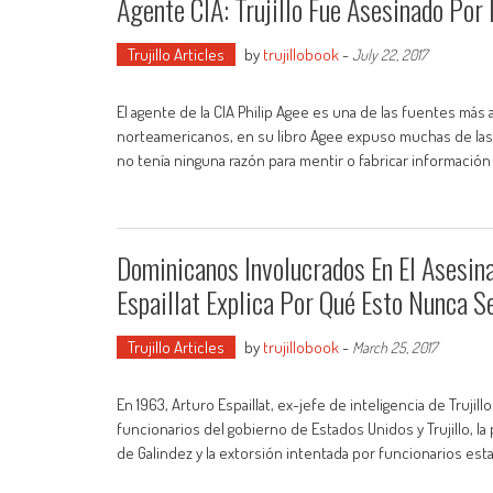
Agente CIA: Trujillo Fue Asesinado Por 
Trujillo Articles
by
trujillobook
-
July 22, 2017
El agente de la CIA Philip Agee es una de las fuentes más 
norteamericanos, en su libro Agee expuso muchas de las o
no tenía ninguna razón para mentir o fabricar informació
Dominicanos Involucrados En El Asesinat
Espaillat Explica Por Qué Esto Nunca S
Trujillo Articles
by
trujillobook
-
March 25, 2017
En 1963, Arturo Espaillat, ex-jefe de inteligencia de Truji
funcionarios del gobierno de Estados Unidos y Trujillo, la p
de Galindez y la extorsión intentada por funcionarios esta