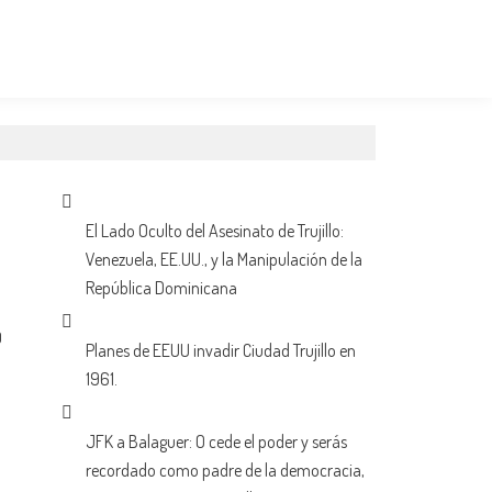
El Lado Oculto del Asesinato de Trujillo:
Venezuela, EE.UU., y la Manipulación de la
República Dominicana
0
Planes de EEUU invadir Ciudad Trujillo en
1961.
JFK a Balaguer: O cede el poder y serás
recordado como padre de la democracia,