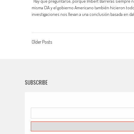
Hay que preguntarse, porque Imbert Barreras siempre negó
misma CIA y el gobierno Americano también hicieron todo
investigaciones nos llevan a una conclusión basada en dat
Posts
Older Posts
navigation
SUBSCRIBE