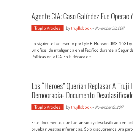
Agente CIA: Caso Galíndez Fue Operación
Trujillo Articles
by
trujillobook
-
November 30, 2017
Lo siguiente fue escrito por Lyle H. Munson (1918-1973) q
un oficial de inteligencia en el Pacífico durante la Segun
Políticas de la CIA. En la década de…
Los “Heroes” Querían Replasar A Trujill
Democracia- Documento Desclasificado
Trujillo Articles
by
trujillobook
-
November 19, 2017
Este documento, que fue lanzado y desclasificado en octu
prueba nuestras inferencias. Solo discutiremos una parte