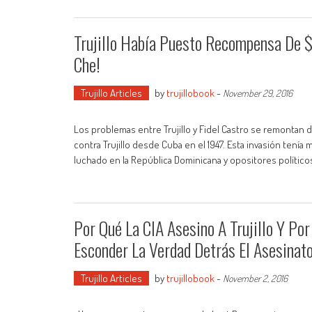
Trujillo Había Puesto Recompensa De 
Che!
Trujillo Articles
by
trujillobook
-
November 29, 2016
Los problemas entre Trujillo y Fidel Castro se remontan d
contra Trujillo desde Cuba en el 1947. Esta invasión tenía
luchado en la República Dominicana y opositores políti
Por Qué La CIA Asesino A Trujillo Y P
Esconder La Verdad Detrás El Asesinato
Trujillo Articles
by
trujillobook
-
November 2, 2016