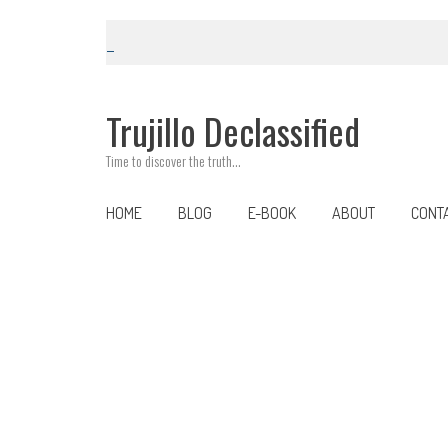
Skip
to
content
Trujillo Declassified
Time to discover the truth…
HOME
BLOG
E-BOOK
ABOUT
CONT