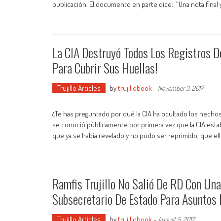
publicación. El documento en parte dice: “Una nota fina
La CIA Destruyó Todos Los Registros De
Para Cubrir Sus Huellas!
Trujillo Articles
by
trujillobook
-
November 3, 2017
¿Te has preguntado por qué la CIA ha ocultado los hechos 
se conoció públicamente por primera vez que la CIA estaba
que ya se había revelado y no pudo ser reprimido, que el
Ramfis Trujillo No Salió De RD Con Una
Subsecretario De Estado Para Asuntos 
Trujillo Articles
by
trujillobook
-
August 5, 2017