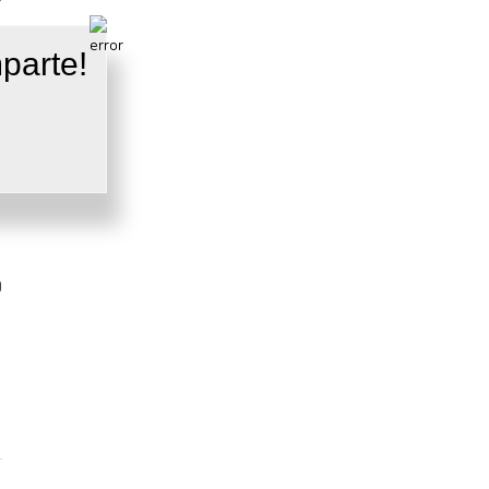
parte!
0