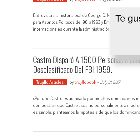
Entrevista a la historia oral de George C. McGhee – 1964 
Te gu
para Asuntos Políticos de 1961 a 1963 y Embajador en Alema
internacionales durante la administración Kennedy y la Ad
Castro Disparó A 1500 Personas Inoce
Desclasificado Del FBI 1959.
Trujillo Articles
by
trujillobook
-
July 31, 2017
¿Por qué Castro es admirado por muchos dominicanos mi
demuestran que Castro asesinó personalmente a muchas p
es simple, planteamos la hipótesis de que los dominican