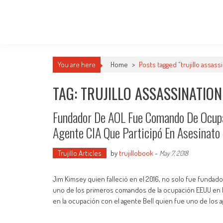
You are here
Home
>
Posts tagged "trujillo assass
TAG: TRUJILLO ASSASSINATION
Fundador De AOL Fue Comando De Ocup
Agente CIA Que Participó En Asesinato D
Trujillo Articles
by
trujillobook
-
May 7, 2018
Jim Kimsey quien falleció en el 2016, no solo fue fundado
uno de los primeros comandos de la ocupación EEUU en R
en la ocupación con el agente Bell quien fue uno de los