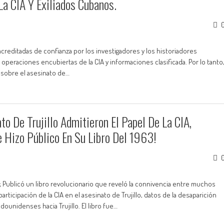
La CIA Y Exiliados Cubanos.
acreditadas de confianza por los investigadores y los historiadores
peraciones encubiertas de la CIA y informaciones clasificada. Por lo tanto
n sobre el asesinato de…
o De Trujillo Admitieron El Papel De La CIA,
e Hizo Público En Su Libro Del 1963!
llo; Publicó un libro revolucionario que reveló la connivencia entre muchos
articipación de la CIA en el asesinato de Trujillo, datos de la desaparición
dounidenses hacia Trujillo. El libro fue…