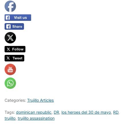
Categories:
Trujillo Articles
Tags:
dominican republic
,
DR
,
los heroes del 30 de mayo
,
RD
,
trujillo
,
trujillo assassination