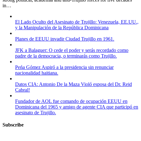
in…
El Lado Oculto del Asesinato de Trujillo: Venezuela, EE.UU.,
y la Manipulación de la República Dominicana
Planes de EEUU invadir Ciudad Trujillo en 1961.
JFK a Balaguer: O cede el poder y serás recordado como
padre de la democracia, o terminarás como Trujillo.
Peńa Gómez Aspiró a la presidencia sin renunciar
nacionalidad haitiana.
Datos CIA: Antonio De la Maza Violó esposa del Dr. Reid
Cabral!
Fundador de AOL fue comando de ocupación EEUU en
Dominicana del 1965 y amigo de agente CIA que participó en
asesinato de Trujillo.
Subscribe