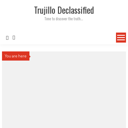
Skip
Trujillo Declassified
to
content
Time to discover the truth…
You are here