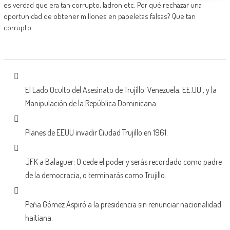
es verdad que era tan corrupto, ladron etc. Por qué rechazar una
oportunidad de obtener millones en papeletas falsas? Que tan
corrupto…
El Lado Oculto del Asesinato de Trujillo: Venezuela, EE.UU., y la
Manipulación de la República Dominicana
Planes de EEUU invadir Ciudad Trujillo en 1961.
JFK a Balaguer: O cede el poder y serás recordado como padre
de la democracia, o terminarás como Trujillo.
Peńa Gómez Aspiró a la presidencia sin renunciar nacionalidad
haitiana.