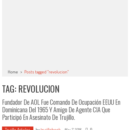
Home
>
Posts tagged "revolucion"
TAG: REVOLUCION
Fundador De AOL Fue Comando De Ocupación EEUU En
Dominicana Del 1965 Y Amigo De Agente CIA Que
Participó En Asesinato De Trujillo.
Trujillo Articles
by
trujillobook
-
0
May 7, 2018