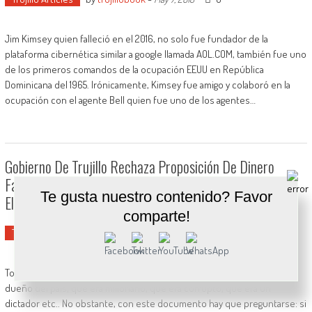
Jim Kimsey quien falleció en el 2016, no solo fue fundador de la
plataforma cibernética similar a google llamada AOL.COM, también fue uno
de los primeros comandos de la ocupación EEUU en República
Dominicana del 1965. Irónicamente, Kimsey fue amigo y colaboró en la
ocupación con el agente Bell quien fue uno de los agentes…
Gobierno De Trujillo Rechaza Proposición De Dinero
Falsificado Y Habla De Democratización Del Gobierno En
Te gusta nuestro contenido? Favor
El 1960.
comparte!
Trujillo Articles
by
trujillobook
-
0
June 18, 2016
Todos hemos escuchado los cuentos que Trujillo robaba, que era
dueño del país, que era millonario, que era corrupto, que era un
dictador etc.. No obstante, con este documento hay que preguntarse: si