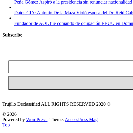
Peńa Gómez Aspiró a la presidencia sin renunciar nacionalidad 
Datos CIA: Antonio De la Maza Violó esposa del Dr. Reid Cab
Fundador de AOL fue comando de ocupación EEUU en Dominican
Subscribe
Trujillo Declassified ALL RIGHTS RESERVED 2020 ©
© 2026
Powered by
WordPress
| Theme:
AccessPress Mag
Top