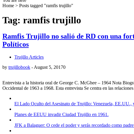
You are here
Home
>
Posts tagged "ramfis trujillo"
Tag: ramfis trujillo
Ramfis Trujillo no salió de RD con una for
Políticos
Trujillo Articles
by
trujillobook
-
August 5, 2017
0
Entrevista a la historia oral de George C. McGhee – 1964 Nota Biog
Occidental de 1963 a 1968. Esta entrevista Se centra en las relacione
El Lado Oculto del Asesinato de Trujillo: Venezuela, EE.UU.,
Planes de EEUU invadir Ciudad Trujillo en 1961.
JFK a Balaguer: O cede el poder y serás recordado como padre 