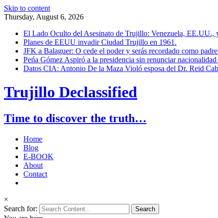
Skip to content
Thursday, August 6, 2026
El Lado Oculto del Asesinato de Trujillo: Venezuela, EE.UU.,
Planes de EEUU invadir Ciudad Trujillo en 1961.
JFK a Balaguer: O cede el poder y serás recordado como padre 
Peńa Gómez Aspiró a la presidencia sin renunciar nacionalidad 
Datos CIA: Antonio De la Maza Violó esposa del Dr. Reid Cab
Trujillo Declassified
Time to discover the truth…
Home
Blog
E-BOOK
About
Contact
×
Search for: