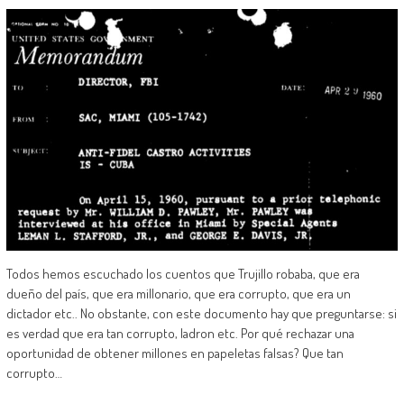
Todos hemos escuchado los cuentos que Trujillo robaba, que era
dueño del país, que era millonario, que era corrupto, que era un
dictador etc.. No obstante, con este documento hay que preguntarse: si
es verdad que era tan corrupto, ladron etc. Por qué rechazar una
oportunidad de obtener millones en papeletas falsas? Que tan
corrupto…