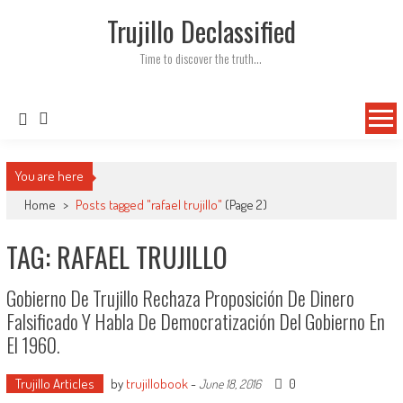
Skip
Trujillo Declassified
to
content
Time to discover the truth…
You are here
Home
>
Posts tagged "rafael trujillo"
(Page 2)
TAG: RAFAEL TRUJILLO
Gobierno De Trujillo Rechaza Proposición De Dinero
Falsificado Y Habla De Democratización Del Gobierno En
El 1960.
Trujillo Articles
by
trujillobook
-
0
June 18, 2016