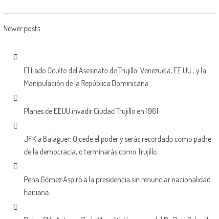
Posts
Newer posts
navigation
El Lado Oculto del Asesinato de Trujillo: Venezuela, EE.UU., y la
Manipulación de la República Dominicana
Planes de EEUU invadir Ciudad Trujillo en 1961.
JFK a Balaguer: O cede el poder y serás recordado como padre
de la democracia, o terminarás como Trujillo.
Peńa Gómez Aspiró a la presidencia sin renunciar nacionalidad
haitiana.