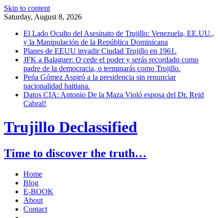
Skip to content
Saturday, August 8, 2026
El Lado Oculto del Asesinato de Trujillo: Venezuela, EE.UU.,
y la Manipulación de la República Dominicana
Planes de EEUU invadir Ciudad Trujillo en 1961.
JFK a Balaguer: O cede el poder y serás recordado como
padre de la democracia, o terminarás como Trujillo.
Peńa Gómez Aspiró a la presidencia sin renunciar
nacionalidad haitiana.
Datos CIA: Antonio De la Maza Violó esposa del Dr. Reid
Cabral!
Trujillo Declassified
Time to discover the truth…
Home
Blog
E-BOOK
About
Contact