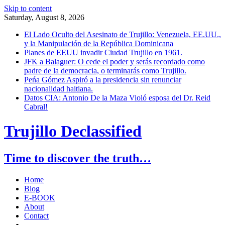
Skip to content
Saturday, August 8, 2026
El Lado Oculto del Asesinato de Trujillo: Venezuela, EE.UU.,
y la Manipulación de la República Dominicana
Planes de EEUU invadir Ciudad Trujillo en 1961.
JFK a Balaguer: O cede el poder y serás recordado como
padre de la democracia, o terminarás como Trujillo.
Peńa Gómez Aspiró a la presidencia sin renunciar
nacionalidad haitiana.
Datos CIA: Antonio De la Maza Violó esposa del Dr. Reid
Cabral!
Trujillo Declassified
Time to discover the truth…
Home
Blog
E-BOOK
About
Contact