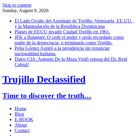
Skip to content
Sunday, August 9, 2026
El Lado Oculto del Asesinato de Trujillo: Venezuela, EE.UU.,
y la Manipulación de la República Dominicana
Planes de EEUU invadir Ciudad Trujillo en 1961.
JFK a Balaguer: O cede el poder y serás recordado como
padre de la democracia, o terminarás como Trujillo.
Peńa Gómez Aspiró a la presidencia sin renunciar
nacionalidad haitiana.
Datos CIA: Antonio De la Maza Violó esposa del Dr. Reid
Cabral!
Trujillo Declassified
Time to discover the truth…
Home
Blog
E-BOOK
About
Contact