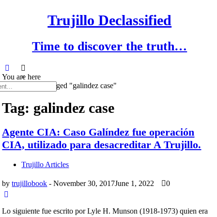
Skip
to
Trujillo Declassified
content
Time to discover the truth…
You are here
×
Home
>
Posts tagged "galindez case"
Tag: galindez case
Agente CIA: Caso Galíndez fue operación
CIA, utilizado para desacreditar A Trujillo.
Trujillo Articles
by
trujillobook
-
November 30, 2017
June 1, 2022
0
Lo siguiente fue escrito por Lyle H. Munson (1918-1973) quien era