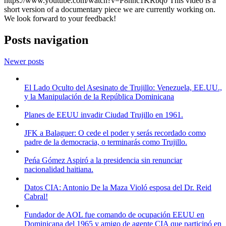
https://www.youtube.com/watch?v=P8hnc1KRbq0 This video is a
short version of a documentary piece we are currently working on.
We look forward to your feedback!
Posts navigation
Newer posts
El Lado Oculto del Asesinato de Trujillo: Venezuela, EE.UU.,
y la Manipulación de la República Dominicana
Planes de EEUU invadir Ciudad Trujillo en 1961.
JFK a Balaguer: O cede el poder y serás recordado como
padre de la democracia, o terminarás como Trujillo.
Peńa Gómez Aspiró a la presidencia sin renunciar
nacionalidad haitiana.
Datos CIA: Antonio De la Maza Violó esposa del Dr. Reid
Cabral!
Fundador de AOL fue comando de ocupación EEUU en
Dominicana del 1965 y amigo de agente CIA que participó en