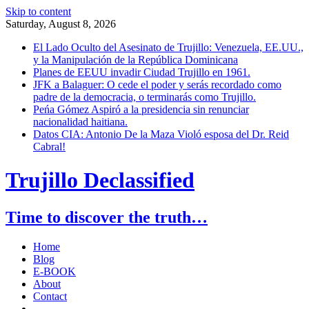
Skip to content
Saturday, August 8, 2026
El Lado Oculto del Asesinato de Trujillo: Venezuela, EE.UU.,
y la Manipulación de la República Dominicana
Planes de EEUU invadir Ciudad Trujillo en 1961.
JFK a Balaguer: O cede el poder y serás recordado como
padre de la democracia, o terminarás como Trujillo.
Peńa Gómez Aspiró a la presidencia sin renunciar
nacionalidad haitiana.
Datos CIA: Antonio De la Maza Violó esposa del Dr. Reid
Cabral!
Trujillo Declassified
Time to discover the truth…
Home
Blog
E-BOOK
About
Contact