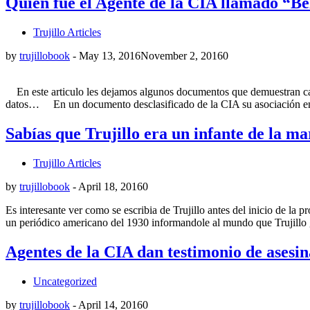
Quien fue el Agente de la CIA llamado “Bel
Trujillo Articles
by
trujillobook
-
May 13, 2016
November 2, 2016
0
En este articulo les dejamos algunos documentos que demuestran categ
datos… En un documento desclasificado de la CIA su asociación en e
Sabías que Trujillo era un infante de la m
Trujillo Articles
by
trujillobook
-
April 18, 2016
0
Es interesante ver como se escribia de Trujillo antes del inicio de l
un periódico americano del 1930 informandole al mundo que Trujillo 
Agentes de la CIA dan testimonio de asesina
Uncategorized
by
trujillobook
-
April 14, 2016
0