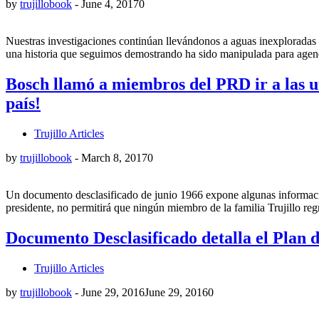
by
trujillobook
-
June 4, 2017
0
Nuestras investigaciones continúan llevándonos a aguas inexploradas
una historia que seguimos demostrando ha sido manipulada para agen
Bosch llamó a miembros del PRD ir a las ur
país!
Trujillo Articles
by
trujillobook
-
March 8, 2017
0
Un documento desclasificado de junio 1966 expone algunas informacio
presidente, no permitirá que ningún miembro de la familia Trujillo 
Documento Desclasificado detalla el Plan d
Trujillo Articles
by
trujillobook
-
June 29, 2016
June 29, 2016
0