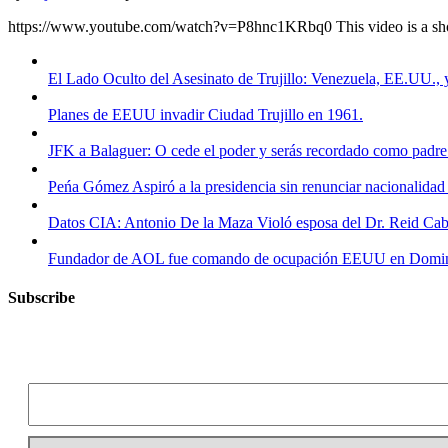
https://www.youtube.com/watch?v=P8hnc1KRbq0 This video is a short
El Lado Oculto del Asesinato de Trujillo: Venezuela, EE.UU.,
Planes de EEUU invadir Ciudad Trujillo en 1961.
JFK a Balaguer: O cede el poder y serás recordado como padre 
Peńa Gómez Aspiró a la presidencia sin renunciar nacionalidad 
Datos CIA: Antonio De la Maza Violó esposa del Dr. Reid Cab
Fundador de AOL fue comando de ocupación EEUU en Dominican
Subscribe