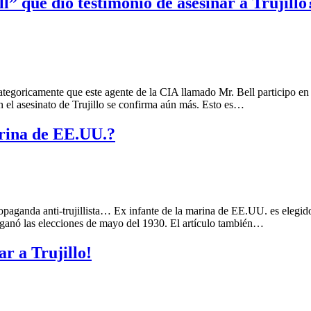
l” que dio testimonio de asesinar a Trujill
oricamente que este agente de la CIA llamado Mr. Bell participo en el 
l asesinato de Trujillo se confirma aún más. Esto es…
arina de EE.UU.?
a propaganda anti-trujillista… Ex infante de la marina de EE.UU. es ele
ganó las elecciones de mayo del 1930. El artículo también…
r a Trujillo!