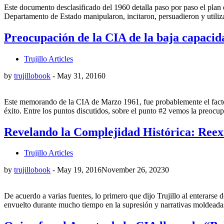
Este documento desclasificado del 1960 detalla paso por paso el plan
Departamento de Estado manipularon, incitaron, persuadieron y utiliz
Preocupación de la CIA de la baja capacida
Trujillo Articles
by
trujillobook
-
May 31, 2016
0
Este memorando de la CIA de Marzo 1961, fue probablemente el factor 
éxito. Entre los puntos discutidos, sobre el punto #2 vemos la preoc
Revelando la Complejidad Histórica: Reex
Trujillo Articles
by
trujillobook
-
May 19, 2016
November 26, 2023
0
De acuerdo a varias fuentes, lo primero que dijo Trujillo al enterars
envuelto durante mucho tiempo en la supresión y narrativas moldeadas