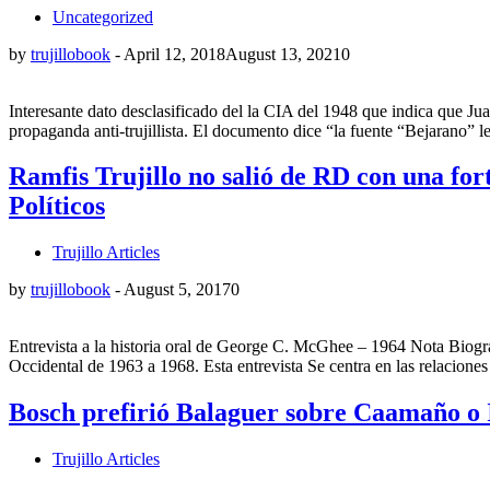
Uncategorized
by
trujillobook
-
April 12, 2018
August 13, 2021
0
Interesante dato desclasificado del la CIA del 1948 que indica que Ju
propaganda anti-trujillista. El documento dice “la fuente “Bejarano”
Ramfis Trujillo no salió de RD con una for
Políticos
Trujillo Articles
by
trujillobook
-
August 5, 2017
0
Entrevista a la historia oral de George C. McGhee – 1964 Nota Biog
Occidental de 1963 a 1968. Esta entrevista Se centra en las relacione
Bosch prefirió Balaguer sobre Caamaño o 
Trujillo Articles